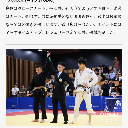
×渋澤諒真 (PATO STUDIO)
序盤はクローズガードから石井が組み立てようとする展開。渋澤
はガードが割れず、共に決め手のないまま終盤へ。後半は軽量級
ならではの動きの激しい攻防が繰り広げられたが、ポイントには
至らずタイムアップ。レフェリー判定で石井が激戦を制した。