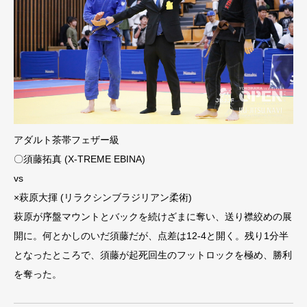
アダルト茶帯フェザー級
〇須藤拓真 (X-TREME EBINA)
vs
×萩原大揮 (リラクシンブラジリアン柔術)
萩原が序盤マウントとバックを続けざまに奪い、送り襟絞めの展
開に。何とかしのいだ須藤だが、点差は12-4と開く。残り1分半
となったところで、須藤が起死回生のフットロックを極め、勝利
を奪った。