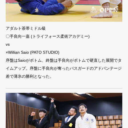
アダルト茶帯ミドル級
〇手良向一嘉 (トライフォース柔術アカデミー)
vs
×Willian Saio (PATO STUDIO)
序盤はSaioがボトム、終盤は手良向がボトムで硬直した展開でタ
イムアップ。序盤に手良向が奪ったパスガードのアドバンテージ
差で薄氷の勝利となった。