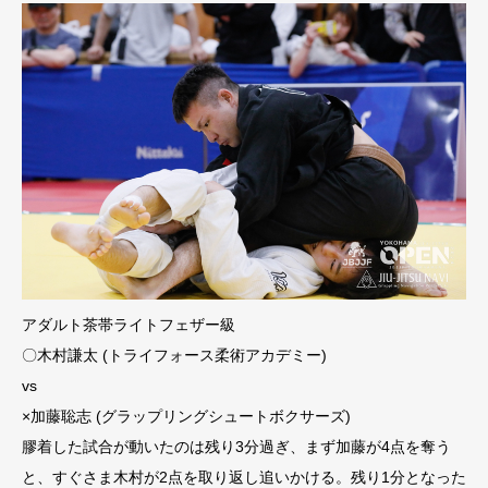
アダルト茶帯ライトフェザー級
〇木村謙太 (トライフォース柔術アカデミー)
vs
×加藤聡志 (グラップリングシュートボクサーズ)
膠着した試合が動いたのは残り3分過ぎ、まず加藤が4点を奪う
と、すぐさま木村が2点を取り返し追いかける。残り1分となった