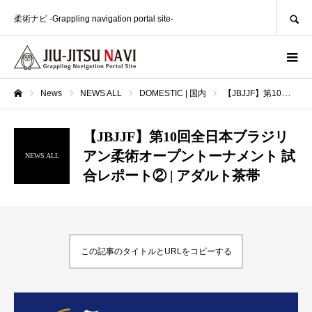
SEARCH
柔術ナビ -Grappling navigation portal site-
News
NEWS ALL
DOMESTIC | 国内
【JBJJF】第10回全日本ブラジリアン柔術オープントーナメント 試合レポート② | アダルト茶帯
ホーム
【JBJJF】第10回全日本ブラジリ
アン柔術オープントーナメント 試
NEWS ALL
合レポート② | アダルト茶帯
この記事のタイトルとURLをコピーする