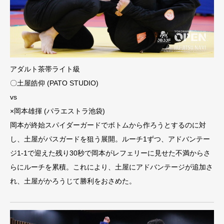
アダルト茶帯ライト級
〇土屋皓仰 (PATO STUDIO)
vs
×岡本雄揮 (パラエストラ池袋)
岡本が終始スパイダーガードでボトムから作ろうとするのに対
し、土屋がパスガードを狙う展開。ルーチ1ずつ、アドバンテー
ジ1-1で迎えた残り30秒で岡本がレフェリーに見せた不満からさ
らにルーチを累積。これにより、土屋にアドバンテージが追加さ
れ、土屋がかろうじて勝利をおさめた。