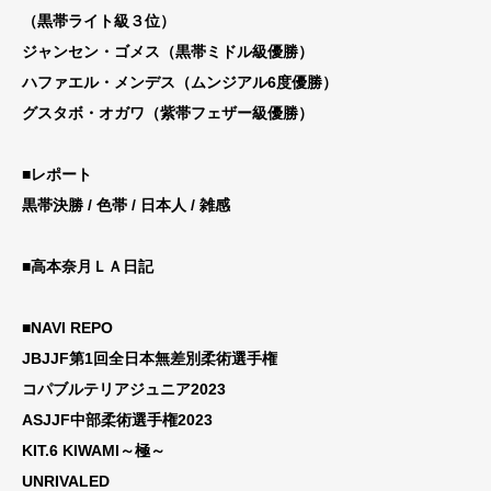
（黒帯ライト級３位）
ジャンセン・ゴメス（黒帯ミドル級優勝）
ハファエル・メンデス（ムンジアル6度優勝）
グスタボ・オガワ（紫帯フェザー級優勝）
■レポート
黒帯決勝 / 色帯 / 日本人 / 雑感
■高本奈月ＬＡ日記
■NAVI REPO
JBJJF第1回全日本無差別柔術選手権
コパブルテリアジュニア2023
ASJJF中部柔術選手権2023
KIT.6 KIWAMI～極～
UNRIVALED