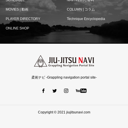
MOVIES | 動画
COLUMN | コラム
PLAYER DIRECTORY
Technique Encyclopedia
ONLINE SHOP
柔術ナビ -Grappling navigation portal site-
Copyright © 2021 jiujitsunavi.com