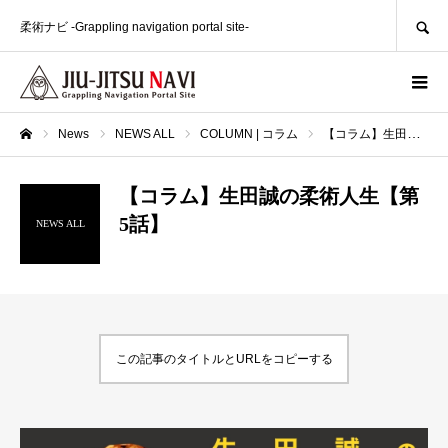
SEARCH
柔術ナビ -Grappling navigation portal site-
News
NEWS ALL
COLUMN | コラム
【コラム】生田誠の柔術人生【第5話】
ホーム
【コラム】生田誠の柔術人生【第
5話】
NEWS ALL
この記事のタイトルとURLをコピーする