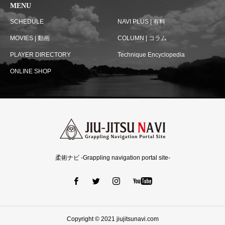
MENU
SCHEDULE
NAVI PLUS | 有料
MOVIES | 動画
COLUMN | コラム
PLAYER DIRECTORY
Technique Encyclopedia
ONLINE SHOP
柔術ナビ -Grappling navigation portal site-
Copyright © 2021 jiujitsunavi.com