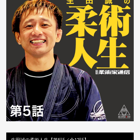
生田誠の柔術人生【第5話／全12話】